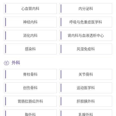
心血管内科
内分泌科
神经内科
呼吸与危重症医学科
消化内科
肾内科与血液透析中心
感染科
风湿免疫科
外科
脊柱骨科
关节骨科
创伤骨科
运动医学科
胃肠肛肠疝外科
肝胆胰外科
胸外科
乳腺外科